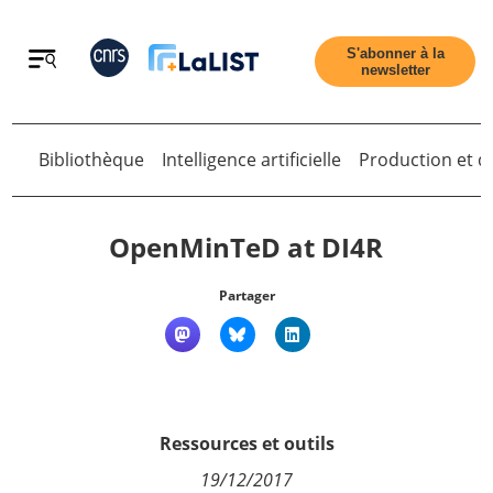
Retour
S'abonner à la
newsletter
Retour
Bibliothèque
Intelligence artificielle
Production et di
OpenMinTeD at DI4R
Partager
Accueil
Tous les articles
Ressources et outils
Qui sommes nous ?
19/12/2017