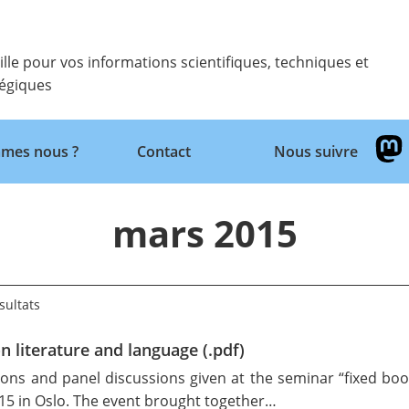
ille pour vos informations scientifiques, techniques et
tégiques
mes nous ?
Contact
Nous suivre
Retour
mars 2015
sultats
n literature and language (.pdf)
s and panel discussions given at the seminar “fixed book 
015 in Oslo. The event brought together…