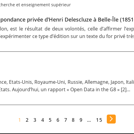
cherche et enseignement supérieur
espondance privée d’Henri Delescluze à Belle-Île (185
on, est le résultat de deux volontés, celle d’affirmer l’ex
expérimenter ce type d’édition sur un texte du for privé trè
ce, Etats-Unis, Royaume-Uni, Russie, Allemagne, Japon, Itali
tats. Aujourd’hui, un rapport « Open Data in the G8 » [2]…
1
2
3
4
5
6
7
8
9
…
15