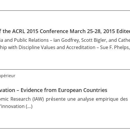
f the ACRL 2015 Conference March 25-28, 2015 Edite
 and Public Relations – Ian Godfrey, Scott Bigler, and Cat
ip with Discipline Values and Accreditation – Sue F. Phelps
upérieur
vation – Evidence from European Countries
nomic Research (IAW)
présente une analyse empirique des f
d’innovation (…)