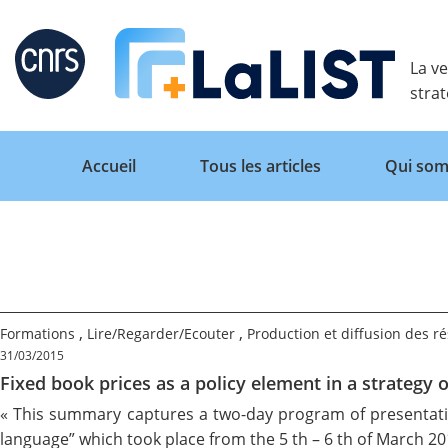
Retour
La ve
stra
Accueil
Tous les articles
Qui som
Accueil
,
,
Formations
Lire/Regarder/Ecouter
Production et diffusion des ré
Tous les articles
31/03/2015
Fixed book prices as a policy element in a strategy o
« This summary captures a two-day program of presentation
Qui sommes nous ?
language” which took place from the 5 th – 6 th of March 2