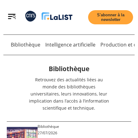
Retour
S'abonner à la
newsletter
Bibliothèque
Intelligence artificielle
Production et di
Retour
Bibliothèque
Retrouvez des actualités liées au
monde des bibliothèques
Accueil
universitaires, leurs innovations, leur
implication dans l’accès à l’information
Tous les articles
scientifique et technique.
Qui sommes nous ?
Bibliothèque
27/07/2026