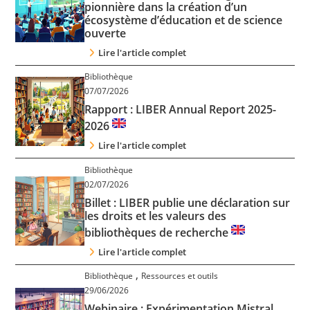
pionnière dans la création d’un
écosystème d’éducation et de science
ouverte
Lire l'article complet
Bibliothèque
07/07/2026
Rapport : LIBER Annual Report 2025-
2026
Lire l'article complet
Bibliothèque
02/07/2026
Billet : LIBER publie une déclaration sur
les droits et les valeurs des
bibliothèques de recherche
Lire l'article complet
,
Bibliothèque
Ressources et outils
29/06/2026
Webinaire : Expérimentation Mistral