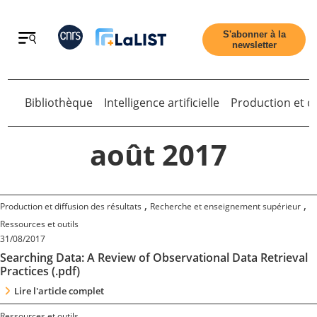
Retour
S'abonner à la
newsletter
Bibliothèque
Intelligence artificielle
Production et di
Retour
août 2017
Accueil
,
,
Production et diffusion des résultats
Recherche et enseignement supérieur
Ressources et outils
31/08/2017
Tous les articles
Searching Data: A Review of Observational Data Retrieval
Practices (.pdf)
Qui sommes nous ?
Lire l'article complet
Ressources et outils