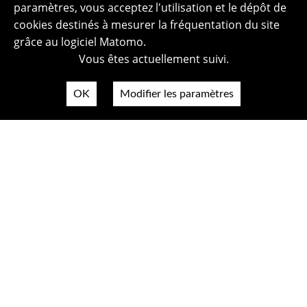
paramètres, vous acceptez l'utilisation et le dépôt de
cookies destinés à mesurer la fréquentation du site
grâce au logiciel Matomo.
Vous êtes actuellement suivi.
OK
Modifier les paramètres
Plan du site
Politique de confidentialité
Mentions légales
Crédits photos
Accessibilité