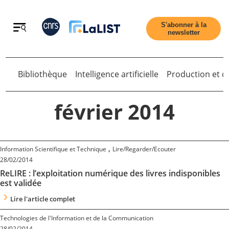
Retour
S'abonner à la
newsletter
Bibliothèque
Intelligence artificielle
Production et di
Retour
février 2014
Accueil
,
Information Scientifique et Technique
Lire/Regarder/Ecouter
28/02/2014
ReLIRE : l’exploitation numérique des livres indisponibles
Tous les articles
est validée
Lire l'article complet
Qui sommes nous ?
Technologies de l'Information et de la Communication
28/02/2014