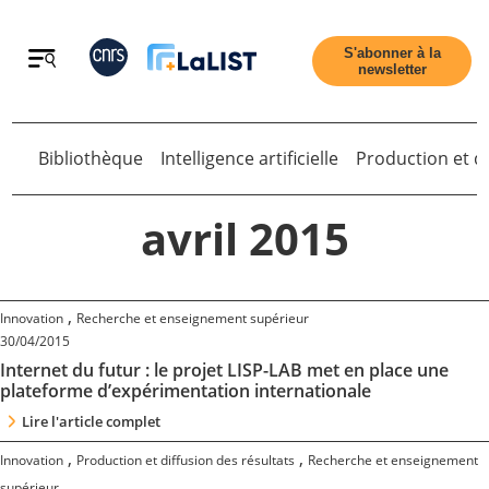
Retour
S'abonner à la
newsletter
Bibliothèque
Intelligence artificielle
Production et di
Retour
avril 2015
Accueil
,
Innovation
Recherche et enseignement supérieur
30/04/2015
Internet du futur : le projet LISP-LAB met en place une
Tous les articles
plateforme d’expérimentation internationale
Lire l'article complet
Qui sommes nous ?
,
,
Innovation
Production et diffusion des résultats
Recherche et enseignement
supérieur