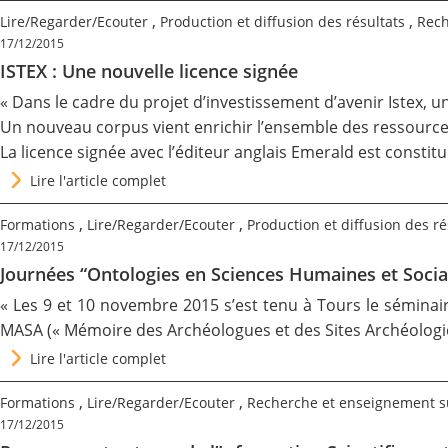
,
,
Lire/Regarder/Ecouter
Production et diffusion des résultats
Rech
17/12/2015
ISTEX : Une nouvelle licence signée
« Dans le cadre du projet d’investissement d’avenir Istex, 
Un nouveau corpus vient enrichir l’ensemble des ressources
La licence signée avec l’éditeur anglais
Emerald
est constit
Lire l'article complet
,
,
Formations
Lire/Regarder/Ecouter
Production et diffusion des ré
17/12/2015
Journées “Ontologies en Sciences Humaines et Socia
« Les 9 et 10 novembre 2015 s’est tenu à Tours le séminair
MASA
(« Mémoire des Archéologues et des Sites Archéologiqu
Lire l'article complet
,
,
Formations
Lire/Regarder/Ecouter
Recherche et enseignement s
17/12/2015