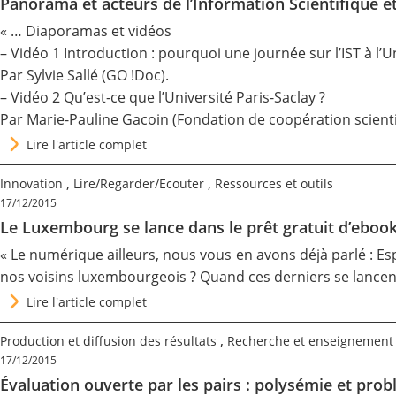
Panorama et acteurs de l’Information Scientifique e
« … Diaporamas et vidéos
– Vidéo 1 Introduction : pourquoi une journée sur l’IST à l’Un
Par Sylvie Sallé (GO !Doc).
– Vidéo 2 Qu’est-ce que l’Université Paris-Saclay ?
Par Marie-Pauline Gacoin (Fondation de coopération scienti
Lire l'article complet
,
,
Innovation
Lire/Regarder/Ecouter
Ressources et outils
17/12/2015
Le Luxembourg se lance dans le prêt gratuit d’eboo
« Le numérique ailleurs, nous vous en avons déjà parlé : Es
nos voisins luxembourgeois ? Quand ces derniers se lancent
Lire l'article complet
,
Production et diffusion des résultats
Recherche et enseignement
17/12/2015
Évaluation ouverte par les pairs : polysémie et prob