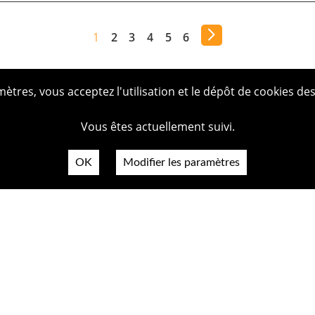
1
2
3
4
5
6
tres, vous acceptez l'utilisation et le dépôt de cookies des
Vous êtes actuellement suivi.
OK
Modifier les paramètres
Plan du
Politiq
Mentio