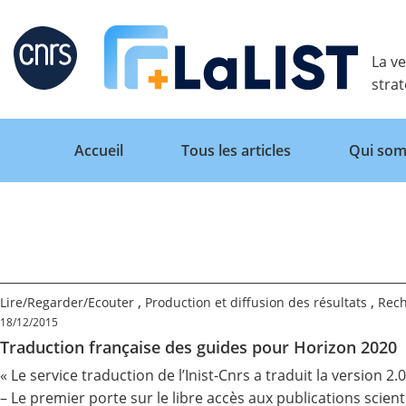
Retour
La ve
stra
Accueil
Tous les articles
Qui som
Accueil
,
,
Lire/Regarder/Ecouter
Production et diffusion des résultats
Rech
Tous les articles
18/12/2015
Traduction française des guides pour Horizon 2020
« Le service traduction de l’Inist-Cnrs a traduit la
version 2.0
Qui sommes nous ?
– Le premier porte sur le
libre accès
aux publications scient