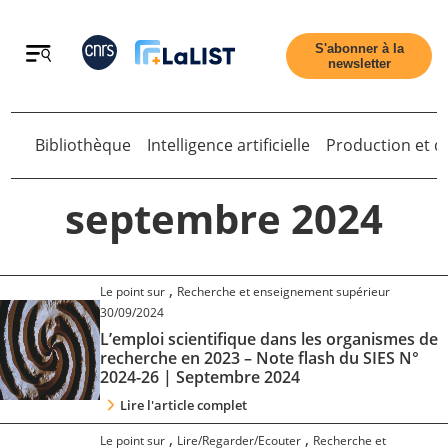
Retour
S'abonner à la
newsletter
Bibliothèque
Intelligence artificielle
Production et di
Retour
septembre 2024
Accueil
,
Le point sur
Recherche et enseignement supérieur
30/09/2024
L’emploi scientifique dans les organismes de
Tous les articles
recherche en 2023 – Note flash du SIES N°
2024-26 | Septembre 2024
Qui sommes nous ?
Lire l'article complet
,
,
Le point sur
Lire/Regarder/Ecouter
Recherche et