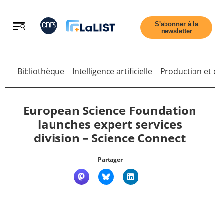
Retour
S'abonner à la
newsletter
Retour
Bibliothèque
Intelligence artificielle
Production et di
European Science Foundation
launches expert services
division – Science Connect
Accueil
Partager
Tous les articles
Qui sommes nous ?