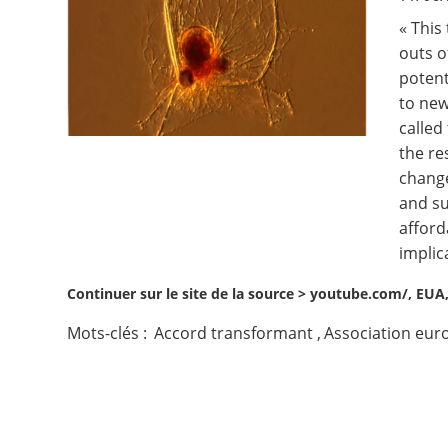
« This
Contact
outs o
potent
Nous suivre
to new
called
the re
change
and su
afford
implic
Continuer sur le site de la source >
youtube.com/, EUA, 
Mots-clés :
Accord transformant
,
Association eur