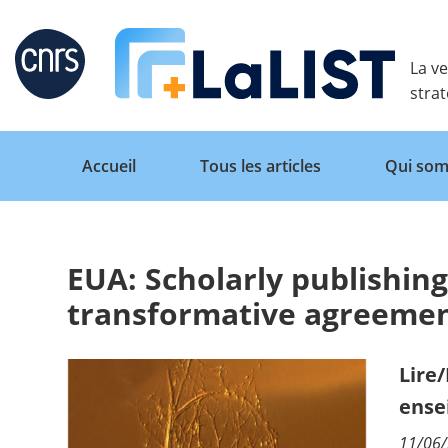
Retour
La ve
stra
Accueil
Tous les articles
Qui som
EUA: Scholarly publishing
Accueil
transformative agreeme
Tous les articles
Lire
ense
Qui sommes nous ?
11/06