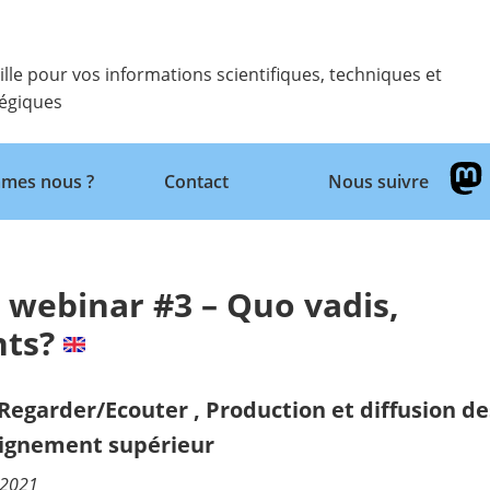
ille pour vos informations scientifiques, techniques et
tégiques
Retour
mes nous ?
Contact
Nous suivre
 webinar #3 – Quo vadis,
nts?
/Regarder/Ecouter
,
Production et diffusion de
ignement supérieur
/2021