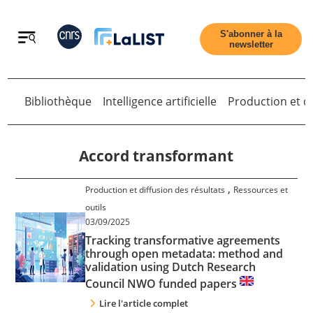
Retour
S'abonner à la
newsletter
Bibliothèque
Intelligence artificielle
Production et di
Retour
Accord transformant
,
Production et diffusion des résultats
Ressources et
Accueil
outils
03/09/2025
Tracking transformative agreements
Tous les articles
through open metadata: method and
validation using Dutch Research
Qui sommes nous ?
Council NWO funded papers
Lire l'article complet