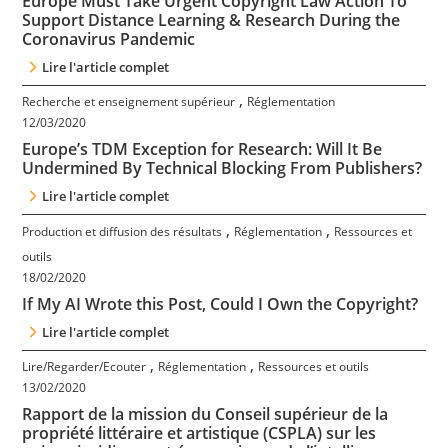
Europe Must Take Urgent Copyright Law Action To
Contact
Support Distance Learning & Research During the
Coronavirus Pandemic
Lire l'article complet
Nous suivre
,
Recherche et enseignement supérieur
Réglementation
12/03/2020
Europe’s TDM Exception for Research: Will It Be
Undermined By Technical Blocking From Publishers?
Lire l'article complet
,
,
Production et diffusion des résultats
Réglementation
Ressources et
outils
18/02/2020
If My AI Wrote this Post, Could I Own the Copyright?
Lire l'article complet
,
,
Lire/Regarder/Ecouter
Réglementation
Ressources et outils
13/02/2020
Rapport de la mission du Conseil supérieur de la
propriété littéraire et artistique (CSPLA) sur les