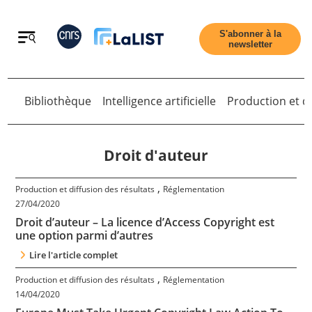
Retour
S'abonner à la
newsletter
Bibliothèque
Intelligence artificielle
Production et di
Retour
Droit d'auteur
,
Production et diffusion des résultats
Réglementation
Accueil
27/04/2020
Droit d’auteur – La licence d’Access Copyright est
une option parmi d’autres
Tous les articles
Lire l'article complet
,
Production et diffusion des résultats
Réglementation
Qui sommes nous ?
14/04/2020