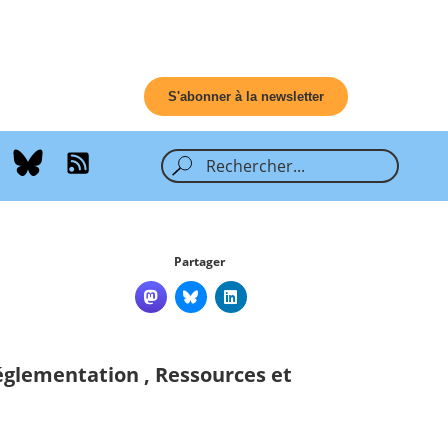
S'abonner à la newsletter
Partager
e
églementation
,
Ressources et