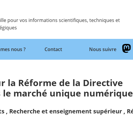
ille pour vos informations scientifiques, techniques et
tégiques
Retour
mes nous ?
Contact
Nous suivre
la Réforme de la Directive
ns le marché unique numériqu
ts
,
Recherche et enseignement supérieur
,
R