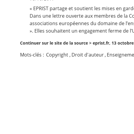
« EPRIST partage et soutient les mises en gar
Contact
Dans une lettre ouverte aux membres de la Co
associations européennes du domaine de l’ense
Nous suivre
». Elles souhaitent un engagement ferme de l’U
Continuer sur le site de la source >
eprist.fr, 13 octobr
Mots-clés :
Copyright
,
Droit d'auteur
,
Enseignemen