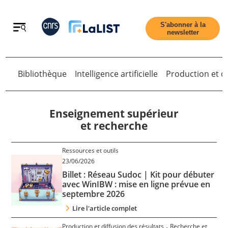
Retour
S'abonner à la
newsletter
Bibliothèque
Intelligence artificielle
Production et di
Retour
Enseignement supérieur
et recherche
Accueil
Ressources et outils
23/06/2026
Billet : Réseau Sudoc | Kit pour débuter
Tous les articles
avec WinIBW : mise en ligne prévue en
septembre 2026
Qui sommes nous ?
Lire l'article complet
,
Production et diffusion des résultats
Recherche et