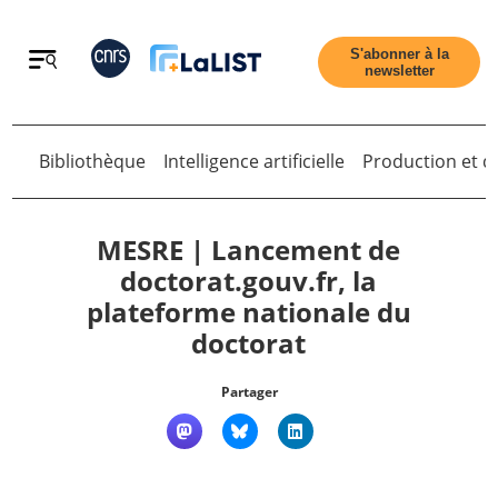
Retour
S'abonner à la
newsletter
Bibliothèque
Intelligence artificielle
Production et di
Retour
MESRE | Lancement de
doctorat.gouv.fr, la
plateforme nationale du
Accueil
doctorat
Tous les articles
Partager
Qui sommes nous ?