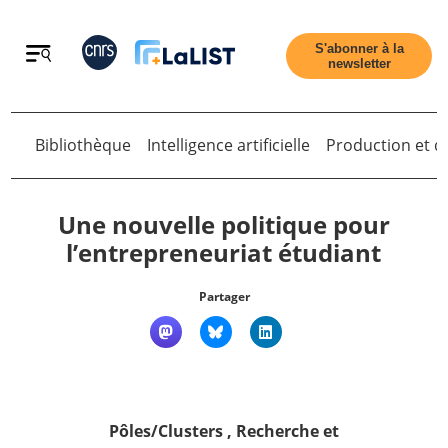
Retour
S'abonner à la
newsletter
Bibliothèque
Intelligence artificielle
Production et di
Retour
Une nouvelle politique pour
l’entrepreneuriat étudiant
Accueil
Partager
Tous les articles
Qui sommes nous ?
Pôles/Clusters
,
Recherche et