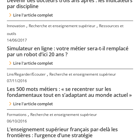
Devenir des docteurs trois ans après : les indicateurs
Contact
par discipline
Lire l'article complet
Nous suivre
,
,
Innovation
Recherche et enseignement supérieur
Ressources et
outils
14/06/2017
Simulateur en ligne : votre métier sera-t-il remplacé
par un robot d’ici 20 ans ?
Lire l'article complet
,
Lire/Regarder/Ecouter
Recherche et enseignement supérieur
07/11/2016
Les 500 mots métiers : « se recentrer sur les
fondamentaux tout en s’adaptant au monde actuel »
Lire l'article complet
,
Formations
Recherche et enseignement supérieur
06/10/2016
L’enseignement supérieur français par-delà les
frontières : l’urgence d’une stratégie