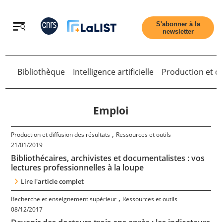
Retour
S'abonner à la
newsletter
Bibliothèque
Intelligence artificielle
Production et di
Retour
Emploi
,
Production et diffusion des résultats
Ressources et outils
Accueil
21/01/2019
Bibliothécaires, archivistes et documentalistes : vos
lectures professionnelles à la loupe
Tous les articles
Lire l'article complet
,
Recherche et enseignement supérieur
Ressources et outils
Qui sommes nous ?
08/12/2017