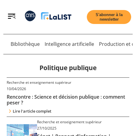
Retour
S'abonner à la
newsletter
Bibliothèque
Intelligence artificielle
Production et di
Retour
Politique publique
Recherche et enseignement supérieur
Accueil
10/04/2026
Rencontre : Science et décision publique : comment
peser ?
Tous les articles
Lire l'article complet
Recherche et enseignement supérieur
Qui sommes nous ?
27/10/2025