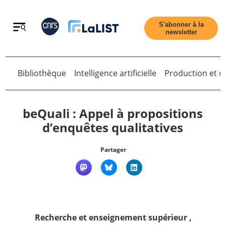
Retour
S'abonner à la
newsletter
Retour
Bibliothèque
Intelligence artificielle
Production et di
beQuali : Appel à propositions
d’enquêtes qualitatives
Accueil
Partager
Tous les articles
Qui sommes nous ?
Recherche et enseignement supérieur
,