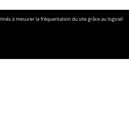
tinés à mesurer la fréquentation du site grâce au logiciel
 site
ue de confidentialité
ns légales
s photos
bilité