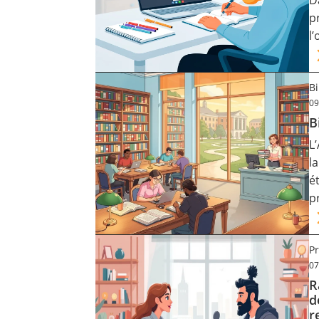
D
p
l
B
09
B
L
l
é
p
Pr
07
R
d
r