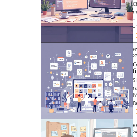
C
Contact
m
–
–
Nous suivre
Pr
27
C
f
S
r
l
l
Re
24