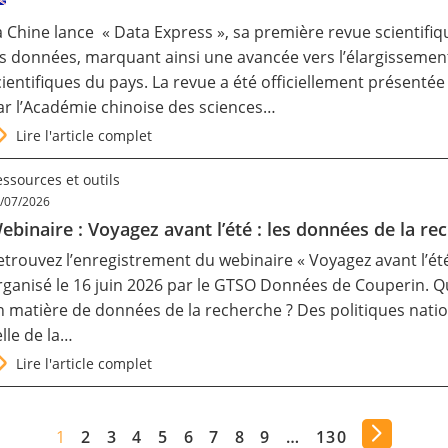
a Chine lance « Data Express », sa première revue scientifiq
es données, marquant ainsi une avancée vers l’élargissement
cientifiques du pays. La revue a été officiellement présenté
ar l’Académie chinoise des sciences…
Lire l'article complet
ssources et outils
/07/2026
ebinaire : Voyagez avant l’été : les données de la re
etrouvez l’enregistrement du webinaire « Voyagez avant l’été
rganisé le 16 juin 2026 par le GTSO Données de Couperin. Qu
n matière de données de la recherche ? Des politiques nati
elle de la…
Lire l'article complet
1
2
3
4
5
6
7
8
9
…
130