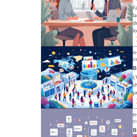
F
l
d
l
Pr
03
B
L
c
p
Pr
01
B