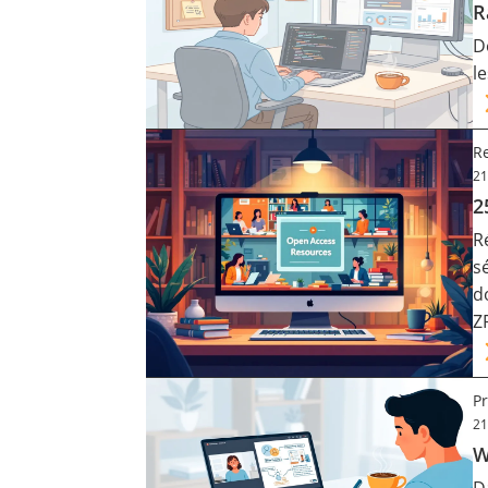
R
D
l
Re
21
2
R
s
d
Z
Pr
21
W