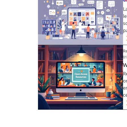
L
l
s
p
Re
01
W
R
o
e
c