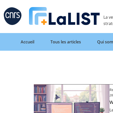
Retour
La ve
stra
Accueil
Tous les articles
Qui som
Accueil
Tous les articles
R
28
W
Qui sommes nous ?
L