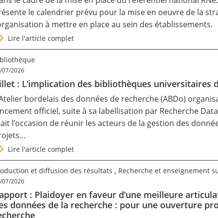
ans le cadre de la mise en place du référentiel national RN
résente le calendrier prévu pour la mise en oeuvre de la stra
’organisation à mettre en place au sein des établissements.
Lire l'article complet
ibliothèque
/07/2026
illet : L’implication des bibliothèques universitaires 
’Atelier bordelais des données de recherche (ABDo) organisa
ancement officiel, suite à sa labellisation par Recherche Da
tait l’occasion de réunir les acteurs de la gestion des donn
rojets…
Lire l'article complet
,
oduction et diffusion des résultats
Recherche et enseignement s
/07/2026
apport : Plaidoyer en faveur d’une meilleure articul
es données de la recherche : pour une ouverture pr
echerche