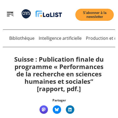
Retour
S'abonner à la
newsletter
Bibliothèque
Intelligence artificielle
Production et di
Retour
Suisse : Publication finale du
programme « Performances
de la recherche en sciences
Accueil
humaines et sociales“
[rapport, pdf.]
Tous les articles
Partager
Qui sommes nous ?