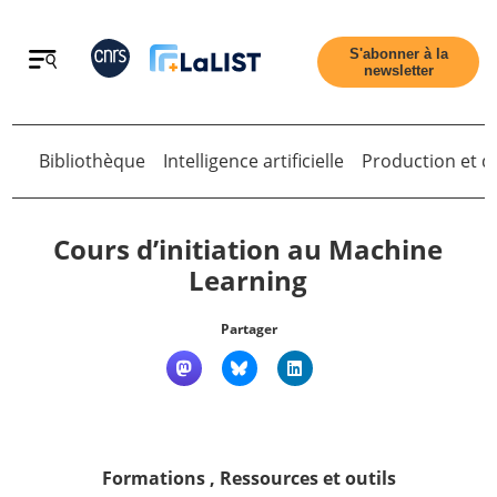
Retour
S'abonner à la
newsletter
Retour
Bibliothèque
Intelligence artificielle
Production et di
Cours d’initiation au Machine
Learning
Accueil
Partager
Tous les articles
Qui sommes nous ?
Formations
,
Ressources et outils