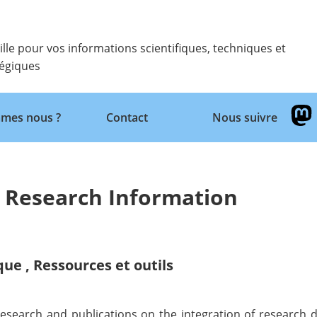
ille pour vos informations scientifiques, techniques et
tégiques
Retour
mes nous ?
Contact
Nous suivre
t Research Information
ique
,
Ressources et outils
research and publications on the integration of research 