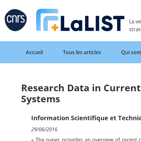
Retour
La ve
stra
Accueil
Tous les articles
Qui som
Research Data in Curren
Accueil
Systems
Tous les articles
Information Scientifique et Techn
29/06/2016
Qui sommes nous ?
« The paper provides an overview of recent 