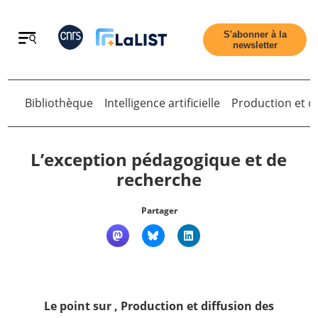
Retour
S'abonner à la
newsletter
Retour
Bibliothèque
Intelligence artificielle
Production et di
L’exception pédagogique et de
recherche
Accueil
Partager
Tous les articles
Qui sommes nous ?
Le point sur
,
Production et diffusion des