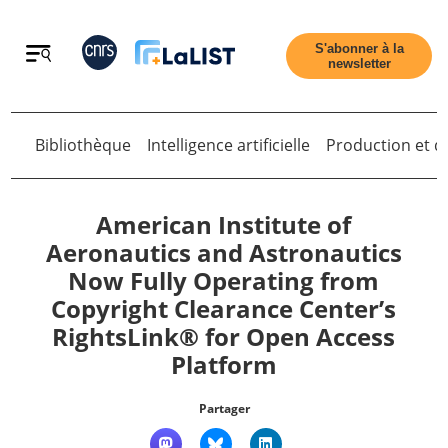
Retour
S'abonner à la
newsletter
Bibliothèque
Intelligence artificielle
Production et di
Retour
American Institute of
Aeronautics and Astronautics
Now Fully Operating from
Accueil
Copyright Clearance Center’s
RightsLink® for Open Access
Tous les articles
Platform
Qui sommes nous ?
Partager