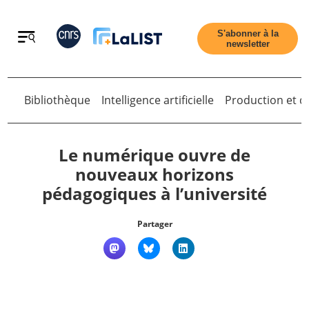
Retour
S'abonner à la
newsletter
Bibliothèque
Intelligence artificielle
Production et di
Le numérique ouvre de
Retour
nouveaux horizons
pédagogiques à l’université
Accueil
Partager
Tous les articles
Qui sommes nous ?