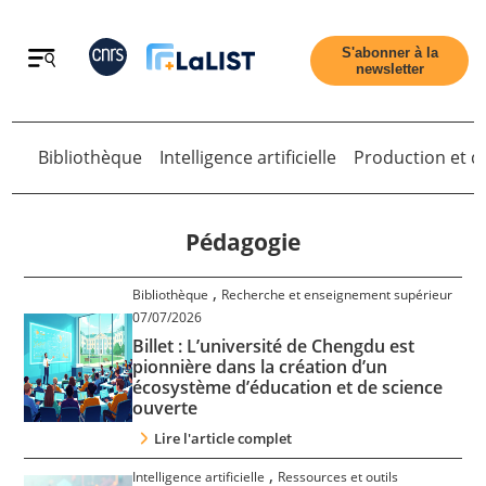
Retour
S'abonner à la
newsletter
Bibliothèque
Intelligence artificielle
Production et di
Retour
Pédagogie
,
Bibliothèque
Recherche et enseignement supérieur
Accueil
07/07/2026
Billet : L’université de Chengdu est
pionnière dans la création d’un
Tous les articles
écosystème d’éducation et de science
ouverte
Qui sommes nous ?
Lire l'article complet
,
Intelligence artificielle
Ressources et outils