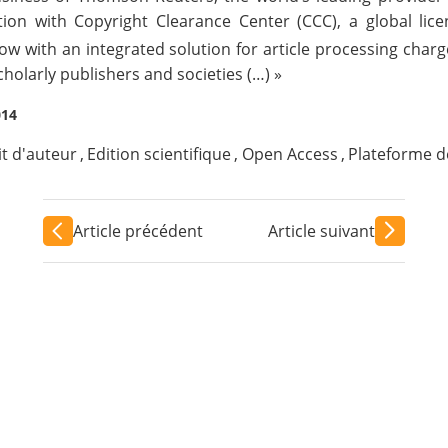
tion with
Copyright Clearance Center (CCC)
, a global lic
ow with an integrated solution for article processing char
cholarly publishers and societies (…) »
014
t d'auteur
,
Edition scientifique
,
Open Access
,
Plateforme d
Article précédent
Article suivant