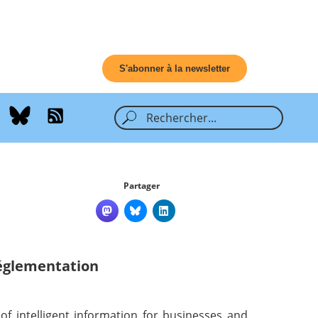
S'abonner à la newsletter
Partager
églementation
 of intelligent information for businesses and