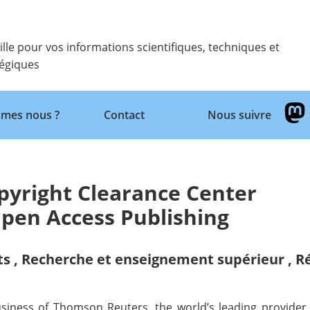
ille pour vos informations scientifiques, techniques et
tégiques
Retour
mes nous ?
Contact
Nous suivre
yright Clearance Center
pen Access Publishing
ts
,
Recherche et enseignement supérieur
,
R
business of Thomson Reuters
, the world’s leading provider