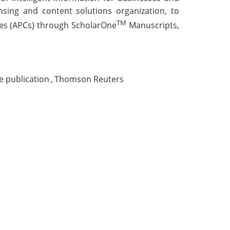
ensing and content solutions organization, to
TM
ges (APCs) through
ScholarOne
Manuscripts
,
e publication
,
Thomson Reuters