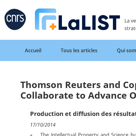
Retour
La ve
stra
Accueil
Tous les articles
Qui som
Thomson Reuters and Cop
Accueil
Collaborate to Advance O
Tous les articles
Production et diffusion des résulta
17/10/2014
Qui sommes nous ?
« … The
Intellectual Property and Science 