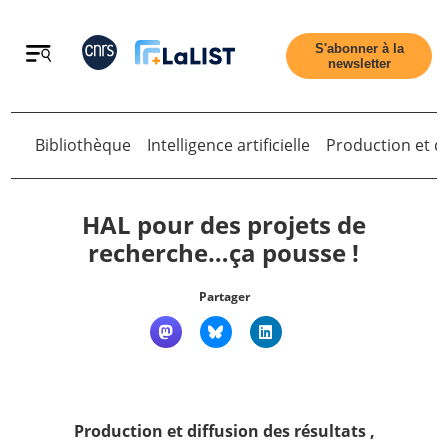
Retour
S'abonner à la
newsletter
Bibliothèque
Intelligence artificielle
Production et di
Retour
HAL pour des projets de
recherche…ça pousse !
Accueil
Partager
Tous les articles
Qui sommes nous ?
Production et diffusion des résultats
,