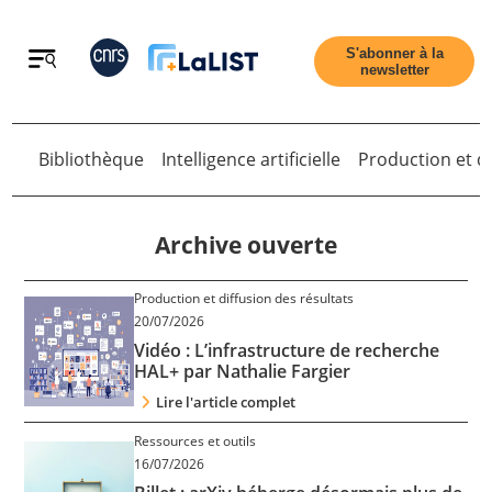
Retour
S'abonner à la
newsletter
Bibliothèque
Intelligence artificielle
Production et di
Retour
Archive ouverte
Production et diffusion des résultats
Accueil
20/07/2026
Vidéo : L’infrastructure de recherche
HAL+ par Nathalie Fargier
Tous les articles
Lire l'article complet
Ressources et outils
Qui sommes nous ?
16/07/2026