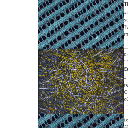
T
«
s
T
m
Re
17
E
«
r
O
c
Le
22