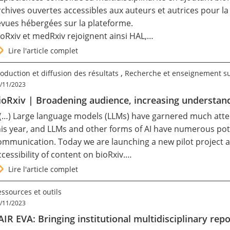
rchives ouvertes accessibles aux auteurs et autrices pour l
evues hébergées sur la plateforme.
ioRxiv
et
medRxiv
rejoignent ainsi
HAL
,…
Lire l'article complet
,
oduction et diffusion des résultats
Recherche et enseignement s
/11/2023
ioRxiv | Broadening audience, increasing understa
 (…) Large language models (LLMs) have garnered much atten
his year, and LLMs and other forms of AI have numerous pote
ommunication. Today we are launching a new pilot project a
ccessibility of content on bioRxiv.…
Lire l'article complet
ssources et outils
/11/2023
AIR EVA: Bringing institutional multidisciplinary rep