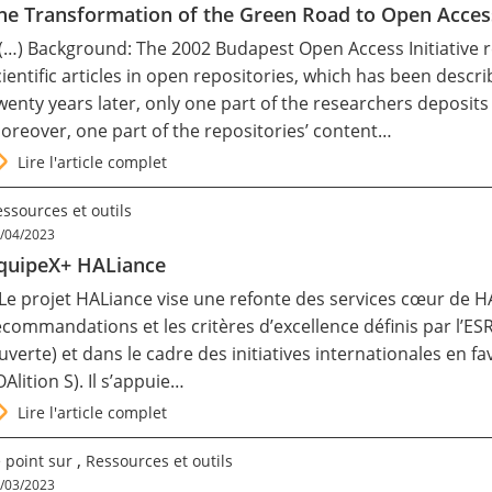
he Transformation of the Green Road to Open Acce
 (…) Background: The 2002 Budapest Open Access Initiative 
cientific articles in open repositories, which has been descr
wenty years later, only one part of the researchers deposits 
oreover, one part of the repositories’ content…
Lire l'article complet
ssources et outils
/04/2023
quipeX+ HALiance
 Le projet HALiance vise une refonte des services cœur de H
ecommandations et les critères d’excellence définis par l’ESR
uverte) et dans le cadre des initiatives internationales en f
OAlition S). Il s’appuie…
Lire l'article complet
,
 point sur
Ressources et outils
/03/2023