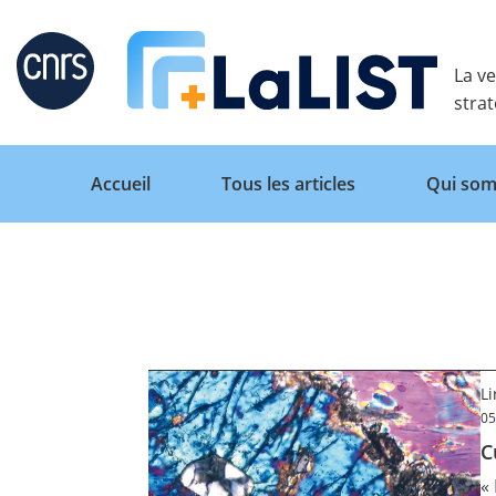
Retour
La ve
stra
Accueil
Tous les articles
Qui som
Accueil
Tous les articles
L
05
C
Qui sommes nous ?
«