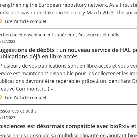
trengthening the European repository network. As a first st
andscape was undertaken in February-March 2023. The sur
Lire l'article complet
,
echerche et enseignement supérieur
Ressources et outils
/12/2023
uggestions de dépôts : un nouveau service de HAL 
ublications déjà en libre accès
 Plusieurs de vos publications sont en libre accès et vous 
ervice est maintenant disponible pour les collecter et les 
ublications devront être repérables grâce à un identifiant DO
reative Commons. (…) »
Lire l'article complet
ssources et outils
/11/2023
pisciences est désormais compatible avec bioRxiv e
 Episciences consolide sa multidisciplinarité en ajoutant bioR