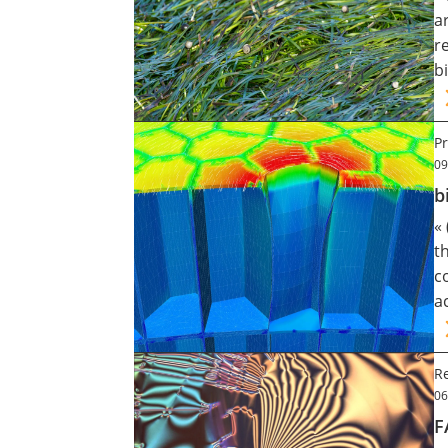
a
r
b
Pr
09
b
«
t
c
a
Re
06
F