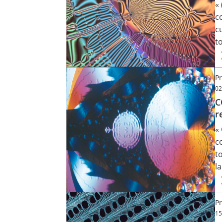
«
c
c
t
Pr
02
C
r
«
c
t
l
Pr
15