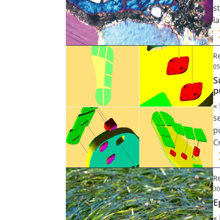
s
Contact
l
Nous suivre
R
05
S
p
«
s
p
C
Re
30
E
«