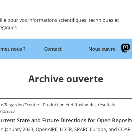
ille pour vos informations scientifiques, techniques et
tégiques
mes nous ?
Contact
Nous suivre
Retour
Archive ouverte
,
ire/Regarder/Ecouter
Production et diffusion des résultats
/12/2023
urrent State and Future Directions for Open Reposit
 In January 2023,
OpenAIRE
,
LIBER
,
SPARC Europe
, and
COAR