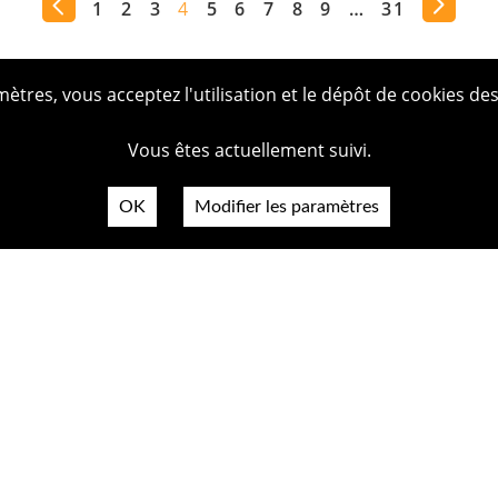
1
2
3
4
5
6
7
8
9
…
31
tres, vous acceptez l'utilisation et le dépôt de cookies des
Vous êtes actuellement suivi.
OK
Modifier les paramètres
Plan du
Politiq
Mentio
Crédit