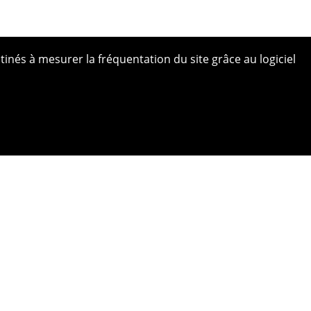
tinés à mesurer la fréquentation du site grâce au logiciel
 site
ue de confidentialité
ns légales
s photos