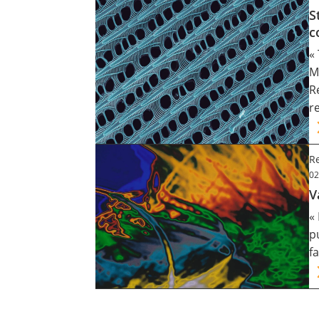
S
c
«
M
R
r
Re
02
V
«
p
f