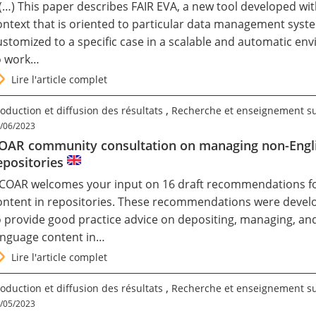
 (…) This paper describes FAIR EVA, a new tool developed w
ontext that is oriented to particular data management syste
ustomized to a specific case in a scalable and automatic en
o work…
Lire l'article complet
,
oduction et diffusion des résultats
Recherche et enseignement s
/06/2023
OAR community consultation on managing non-Englis
epositories
 COAR
welcomes your input
on 16 draft recommendations fo
ontent in repositories. These recommendations were devel
o provide good practice advice on depositing, managing, and
anguage content in…
Lire l'article complet
,
oduction et diffusion des résultats
Recherche et enseignement s
/05/2023