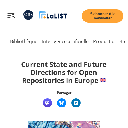
Retour
S'abonner à la
newsletter
Bibliothèque
Intelligence artificielle
Production et di
Retour
Current State and Future
Directions for Open
Repositories in Europe
Accueil
Partager
Tous les articles
Qui sommes nous ?