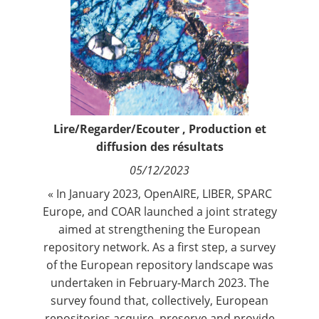
Contact
Nous suivre
Lire/Regarder/Ecouter
,
Production et
diffusion des résultats
05/12/2023
« In January 2023,
OpenAIRE
,
LIBER
,
SPARC
Europe
, and
COAR
launched a joint strategy
aimed at strengthening the European
repository network. As a first step, a survey
of the European repository landscape was
undertaken in February-March 2023. The
survey found that, collectively, European
repositories acquire, preserve and provide