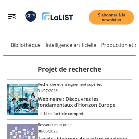
Retour
S'abonner à la
newsletter
Bibliothèque
Intelligence artificielle
Production et di
Retour
Projet de recherche
Recherche et enseignement supérieur
Accueil
31/07/2026
Webinaire : Découvrez les
fondamentaux d’Horizon Europe
Tous les articles
Lire l'article complet
Ressources et outils
Qui sommes nous ?
08/06/2026