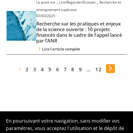
,
,
Le point sur
Lire/Regarder/Ecouter
Recherche et
enseignement supérieur
07/03/2025
Recherche sur les pratiques et enjeux
de la science ouverte : 10 projets
financés dans le cadre de l’appel lancé
par l’ANR
Lire l'article complet
1
2
3
4
5
6
7
8
9
…
12
En poursuivant votre navigation, sans modifier vos
paramètres, vous acceptez l'utilisation et le dépôt de