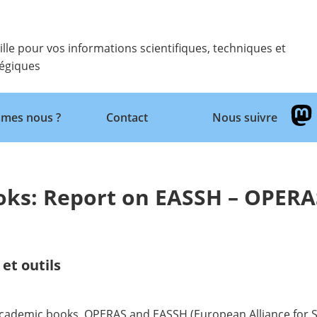
ille pour vos informations scientifiques, techniques et
tégiques
Retour
mes nous ?
Contact
Nous suivre
ooks: Report on EASSH – OPERA
et outils
 academic books,
OPERAS
and
EASSH
(European Alliance for 