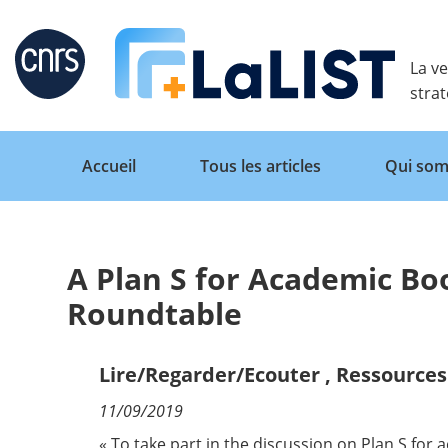
Retour
La ve
stra
Accueil
Tous les articles
Qui som
A Plan S for Academic B
Accueil
Roundtable
Tous les articles
Lire/Regarder/Ecouter
,
Ressources 
11/09/2019
Qui sommes nous ?
« To take part in the discussion on Plan S for