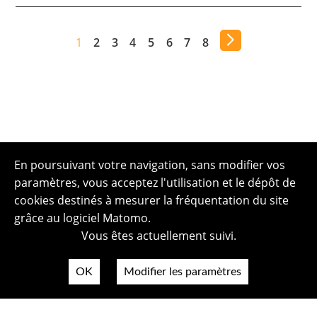
1
2
3
4
5
6
7
8
En poursuivant votre navigation, sans modifier vos
paramètres, vous acceptez l'utilisation et le dépôt de
cookies destinés à mesurer la fréquentation du site
grâce au logiciel Matomo.
Vous êtes actuellement suivi.
OK
Modifier les paramètres