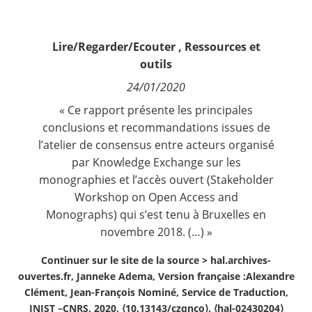
Contact
Lire/Regarder/Ecouter
,
Ressources et
Nous suivre
outils
24/01/2020
« Ce rapport présente les principales
conclusions et recommandations issues de
l’atelier de consensus entre acteurs organisé
par Knowledge Exchange sur les
monographies et l’accès ouvert (Stakeholder
Workshop on Open Access and
Monographs) qui s’est tenu à Bruxelles en
novembre 2018. (…) »
Continuer sur le site de la source >
hal.archives-
ouvertes.fr, Janneke Adema, Version française :Alexandre
Clément, Jean-François Nominé, Service de Traduction,
INIST –CNRS, 2020, ⟨10.13143/czqnco⟩. ⟨hal-02430204⟩