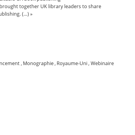
 brought together UK library leaders to share
blishing. (…) »
ancement
,
Monographie
,
Royaume-Uni
,
Webinaire