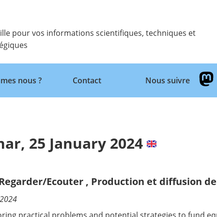
ille pour vos informations scientifiques, techniques et
tégiques
Retour
mes nous ?
Contact
Nous suivre
r, 25 January 2024
/Regarder/Ecouter
,
Production et diffusion de
/2024
oring practical problems and potential strategies to fund e