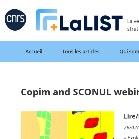
Retour
La ve
stra
Accueil
Tous les articles
Qui som
Copim and SCONUL webina
Accueil
Tous les articles
Lire
26/02
Qui sommes nous ?
« Expl