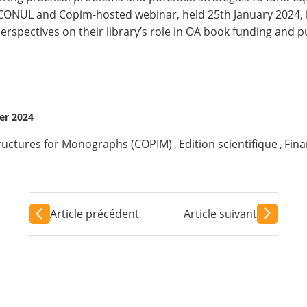
SCONUL and
Copim
-hosted webinar, held 25th January 2024,
perspectives on their library’s role in OA book funding and pu
ier 2024
ructures for Monographs (COPIM)
,
Edition scientifique
,
Fin
Article précédent
Article suivant