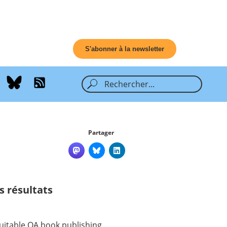
S'abonner à la newsletter
Partager
s résultats
quitable OA book publishing