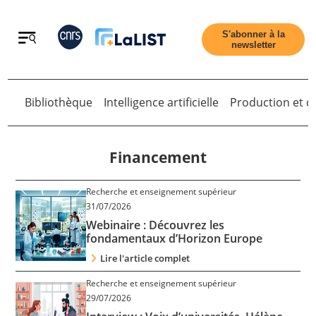
Retour
S'abonner à la
newsletter
Bibliothèque
Intelligence artificielle
Production et di
Retour
Financement
Recherche et enseignement supérieur
Accueil
31/07/2026
Webinaire : Découvrez les
fondamentaux d’Horizon Europe
Tous les articles
Lire l'article complet
Recherche et enseignement supérieur
Qui sommes nous ?
29/07/2026