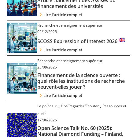
Article : lancement des Assises du
Contact
financement des universités
Lire l'article complet
Nous suivre
Recherche et enseignement supérieur
02/12/2025
SCOSS Expression of Interest 2026
Lire l'article complet
Recherche et enseignement supérieur
23/09/2025
Financement de la science ouverte :
quel rôle les institutions de recherche
peuvent-elles jouer ?
Lire l'article complet
,
,
Le point sur
Lire/Regarder/Ecouter
Ressources et
outils
17/06/2025
Open Science Talk No. 60 (2025):
National Diamond Funding – Finland,