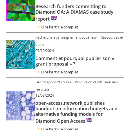
Research funders committing to
Diamond OA: A DIAMAS case study
report
Lire l'article complet
,
Recherche et enseignement supérieur
Ressources et
outils
07/10/2024
Comment et pourquoi publier son «
grant proposal » ?
Lire l'article complet
,
Lire/Regarder/Ecouter
Production et diffusion des
résultats
13/08/2024
open-access.network publishes
handout on information budgets and
alternative funding models for
Diamond Open Access
Lire l'article complet