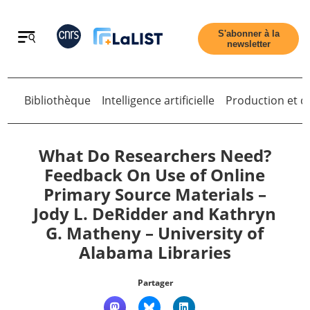
Retour
S'abonner à la
newsletter
Bibliothèque
Intelligence artificielle
Production et di
Retour
What Do Researchers Need?
Feedback On Use of Online
Primary Source Materials –
Accueil
Jody L. DeRidder and Kathryn
G. Matheny – University of
Tous les articles
Alabama Libraries
Qui sommes nous ?
Partager