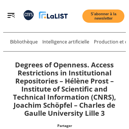
Retour
S'abonner à la
newsletter
Bibliothèque
Intelligence artificielle
Production et di
Retour
Degrees of Openness. Access
Restrictions in Institutional
Repositories – Hélène Prost –
Accueil
Institute of Scientific and
Technical Information (CNRS),
Tous les articles
Joachim Schöpfel – Charles de
Gaulle University Lille 3
Qui sommes nous ?
Partager