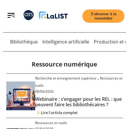
Retour
S'abonner à la
newsletter
Bibliothèque
Intelligence artificielle
Production et di
Retour
Ressource numérique
,
Recherche et enseignement supérieur
Ressources et
Accueil
outils
08/04/2026
Webinaire : s’engager pour les REL : que
Tous les articles
peuvent faire les bibliothécaires ?
Lire l'article complet
Qui sommes nous ?
Ressources et outils
15/04/2025