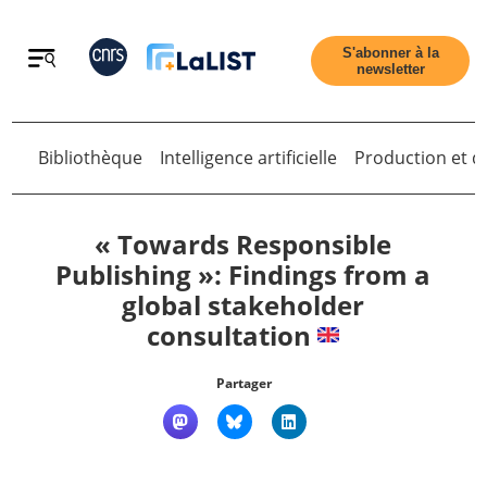
Retour
S'abonner à la
newsletter
Bibliothèque
Intelligence artificielle
Production et di
Retour
« Towards Responsible
Publishing »: Findings from a
global stakeholder
Accueil
consultation
Tous les articles
Partager
Qui sommes nous ?