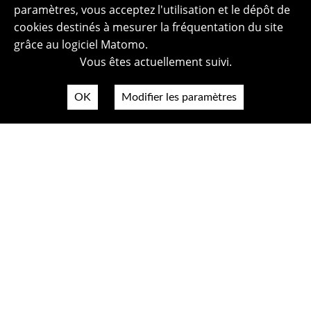
paramètres, vous acceptez l'utilisation et le dépôt de
cookies destinés à mesurer la fréquentation du site
grâce au logiciel Matomo.
Vous êtes actuellement suivi.
OK
Modifier les paramètres
Plan du site
Politique de confidentialité
Mentions légales
Crédits photos
Accessibilité