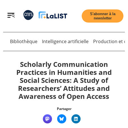
Retour
S'abonner à la
newsletter
Bibliothèque
Intelligence artificielle
Production et di
Retour
Scholarly Communication
Practices in Humanities and
Social Sciences: A Study of
Accueil
Researchers’ Attitudes and
Awareness of Open Access
Tous les articles
Partager
Qui sommes nous ?