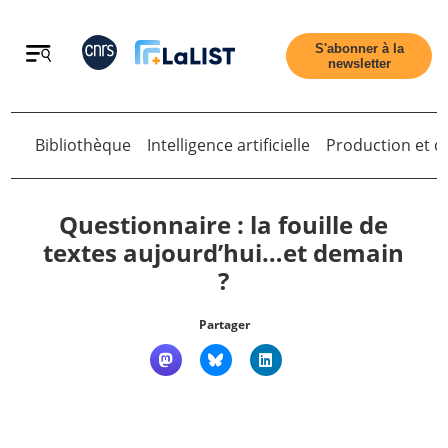
Retour
S'abonner à la
newsletter
Bibliothèque
Intelligence artificielle
Production et di
Retour
Questionnaire : la fouille de
textes aujourd’hui…et demain
?
Accueil
Partager
Tous les articles
Qui sommes nous ?