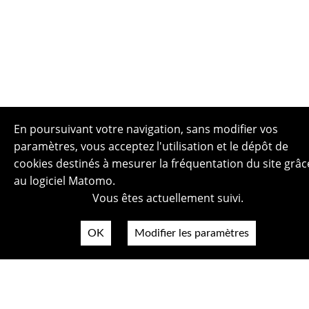
En poursuivant votre navigation, sans modifier vos
paramètres, vous acceptez l'utilisation et le dépôt de
cookies destinés à mesurer la fréquentation du site grâc
au logiciel Matomo.
Vous êtes actuellement suivi.
Plan du site
OK
Modifier les paramètres
Politique de confidentialité
Mentions légales
Crédits photos
Accessibilité