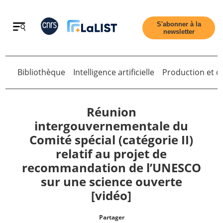
Retour
S'abonner à la
newsletter
Bibliothèque
Intelligence artificielle
Production et di
Retour
Réunion
intergouvernementale du
Comité spécial (catégorie II)
Accueil
relatif au projet de
recommandation de l’UNESCO
Tous les articles
sur une science ouverte
[vidéo]
Qui sommes nous ?
Partager