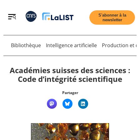
Retour
S'abonner à la
newsletter
Bibliothèque
Intelligence artificielle
Production et di
Retour
Académies suisses des sciences :
Code d’intégrité scientifique
Accueil
Partager
Tous les articles
Qui sommes nous ?