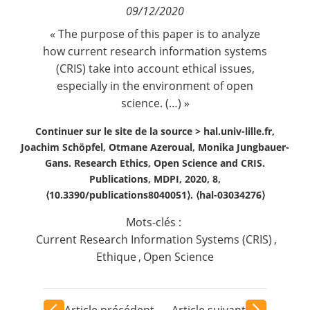
09/12/2020
Contact
« The purpose of this paper is to analyze
how current research information systems
Nous suivre
(CRIS) take into account ethical issues,
especially in the environment of open
science. (…) »
Continuer sur le site de la source >
hal.univ-lille.fr,
Joachim Schöpfel, Otmane Azeroual, Monika Jungbauer-
Gans. Research Ethics, Open Science and CRIS.
Publications, MDPI, 2020, 8,
⟨10.3390/publications8040051⟩. ⟨hal-03034276⟩
Mots-clés :
Current Research Information Systems (CRIS)
,
Ethique
,
Open Science
Article précédent
Article suivant