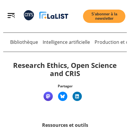
Retour
S'abonner à la
newsletter
Retour
Bibliothèque
Intelligence artificielle
Production et di
Research Ethics, Open Science
and CRIS
Accueil
Partager
Tous les articles
Qui sommes nous ?
Ressources et outils