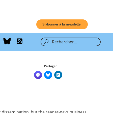
S'abonner à la newsletter
Partager
ic dissemination, but the reader-pays business