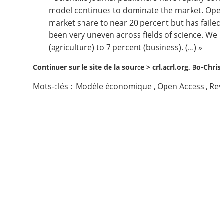
model continues to dominate the market. Open A
Contact
market share to near 20 percent but has failed
been very uneven across fields of science. We
Nous suivre
(agriculture) to 7 percent (business). (…) »
Continuer sur le site de la source >
crl.acrl.org, Bo-Chr
Mots-clés :
Modèle économique
,
Open Access
,
Re