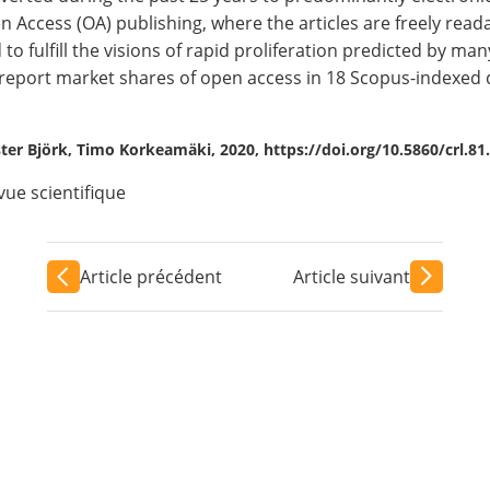
ccess (OA) publishing, where the articles are freely readab
 to fulfill the visions of rapid proliferation predicted by m
 report market shares of open access in 18 Scopus-indexed 
ister Björk, Timo Korkeamäki, 2020, https://doi.org/10.5860/crl.81
vue scientifique
Article précédent
Article suivant