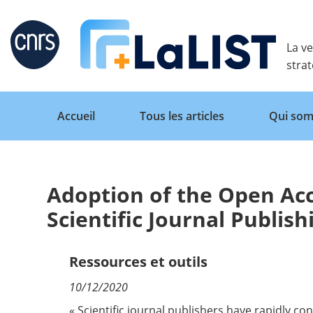
Retour
La ve
stra
Accueil
Tous les articles
Qui som
Adoption of the Open Acc
Accueil
Scientific Journal Publish
Tous les articles
Ressources et outils
10/12/2020
Qui sommes nous ?
« Scientific journal publishers have rapidly c