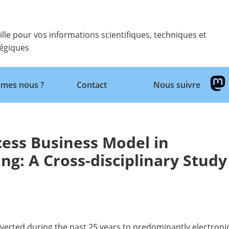
ille pour vos informations scientifiques, techniques et
tégiques
Retour
mes nous ?
Contact
Nous suivre
ess Business Model in
ing: A Cross-disciplinary Study
onverted during the past 25 years to predominantly electron